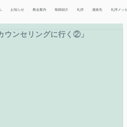
ム
お知らせ
教会案内
牧師紹介
礼拝
連絡先
礼拝メッ
カウンセリングに行く②」