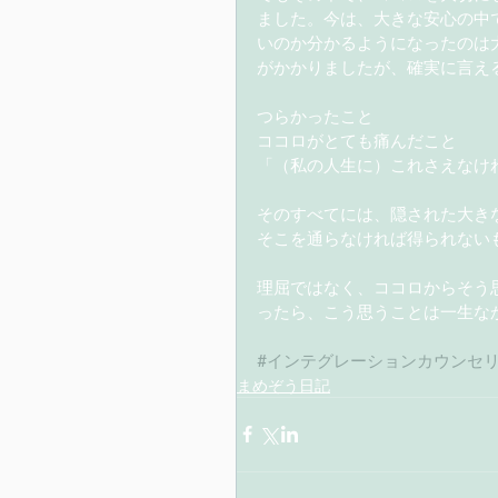
ました。今は、大きな安心の中
いのか分かるようになったのは
がかかりましたが、確実に言え
つらかったこと
ココロがとても痛んだこと
「（私の人生に）これさえなけれ
そのすべてには、隠された大き
そこを通らなければ得られない
理屈ではなく、ココロからそう
ったら、こう思うことは一生な
#インテグレーションカウンセ
まめぞう日記