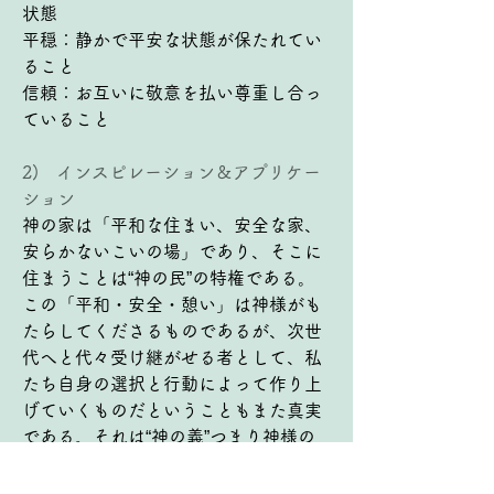
状態
平穏：静かで平安な状態が保たれてい
ること
信頼：お互いに敬意を払い尊重し合っ
ていること
2)   インスピレーション＆アプリケー
ション
神の家は「平和な住まい、安全な家、
安らかないこいの場」であり、そこに
住まうことは“神の民”の特権である。
この「平和・安全・憩い」は神様がも
たらしてくださるものであるが、次世
代へと代々受け継がせる者として、私
たち自身の選択と行動によって作り上
げていくものだということもまた真実
である。それは“神の義”つまり神様の
御前に「正しい」こと（永遠のいのち
を受け取り、自己中心をやめて神中心