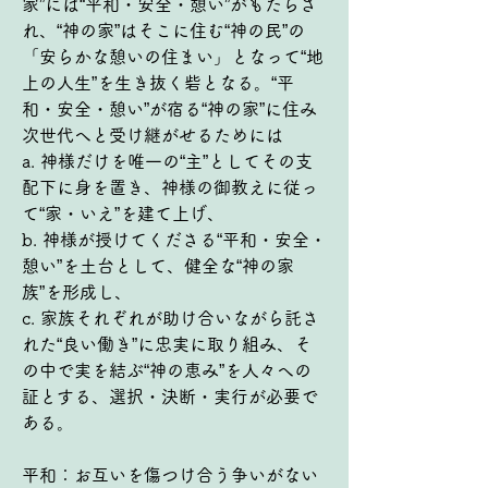
家”には“平和・安全・憩い”がもたらさ
れ、“神の家”はそこに住む“神の民”の
「安らかな憩いの住まい」となって“地
上の人生”を生き抜く砦となる。“平
和・安全・憩い”が宿る“神の家”に住み
次世代へと受け継がせるためには
a. 神様だけを唯一の“主”としてその支
配下に身を置き、神様の御教えに従っ
て“家・いえ”を建て上げ、
b. 神様が授けてくださる“平和・安全・
憩い”を土台として、健全な“神の家
族”を形成し、
c. 家族それぞれが助け合いながら託さ
れた“良い働き”に忠実に取り組み、そ
の中で実を結ぶ“神の恵み”を人々への
証とする、選択・決断・実行が必要で
ある。
平和：お互いを傷つけ合う争いがない