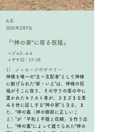
A.K.
2025年2月9日
『“神の家”に宿る祝福』
ヘブル3 : 4-6
イザヤ32：17−18
1)   メッセージのサマリー
神様を唯一の“主＝支配者”として神様
に献げられた“家・いえ”は、神様の祝
福がそこに宿り、その守りの盾の中に
置かれたキリスト者が、さまざまな恵
みを世に証しする“神の家”となる。ま
た、“神の義（神の御前に正しいこ
と）”が「平和と平穏と信頼」を作り出
し、“神の義”によって建てられた“神の