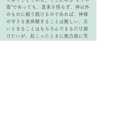
盾”であっても、真実を悟らず、神以外
のものに頼り続けるのであれば、神様
の守りを実体験することは難しい。災
いとなることはもちろんできるだけ避
けたいが、起こったときに無力感に苛
まれ続けるのは、自分の力や世にある
ものを頼りにしているからである。李
師の証にあったように、“神様の守りの
盾”の中で深い安心を土台としながら、
どんな状況にあっても神様が与えてく
ださる知恵と道具を用いてするべきこ
とに取り組み乗り越えてゆく、そのよ
うな人生を歩んでいきたいと思った。
3)   メッセージから紡ぐフレーズ
 “神様の守りの盾”の中に入る。この選
択をし続ける者たちは、
どんな災いにあったとしても　神の真
Previous
Next