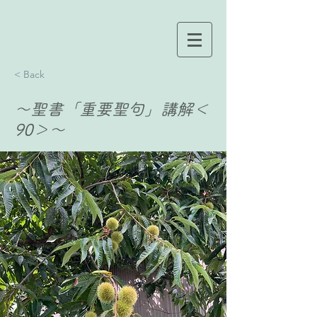
< Back
〜聖書「重要聖句」講解＜
90＞〜