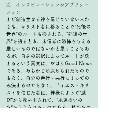
2)   インスピレーション＆アプリケー
ション
まだ創造主なる神を信じていない人た
ちも、キリスト者に移ることで“死後の
世界”のルートも移される。“死後の世
界”を語るとき、未信者に恐怖を与える
厳しいものではないかと思うこともあ
るが、自身の選択によってルートが決
まるという真実は、やはりGood News
である。あらかじめ決められたもので
もなく、自分の善行・悪行によっての
み決まるのでもなく、「イエス・キリ
ストを信じた者は、神様によって“滅
び”から救い出されて、“永遠のいの
ち”を与えられる」のである。私たちの
選択は、創造主なる神様のご支配に身
を置き、自己中心（罪）を悔い改め、
キリストの十字架によって赦されて神
中心に移され、みことばを守って生き