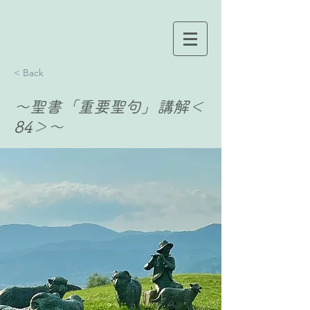
< Back
〜聖書「重要聖句」講解＜
84＞〜