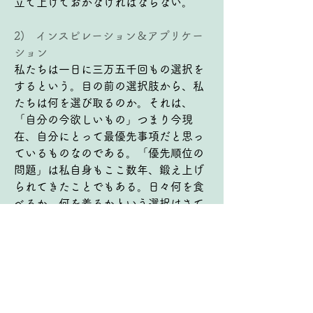
立て上げておかなければならない。
2)   インスピレーション＆アプリケー
ション
私たちは一日に三万五千回もの選択を
するという。目の前の選択肢から、私
たちは何を選び取るのか。それは、
「自分の今欲しいもの」つまり今現
在、自分にとって最優先事項だと思っ
ているものなのである。「優先順位の
問題」は私自身もここ数年、鍛え上げ
られてきたことでもある。日々何を食
べるか、何を着るかという選択はさて
おき、神の恵みとそうでないものの選
択の場面では、自分の中に建て上げら
れた「正しい価値基準」を採用できる
ように、そして恵みの真価を見極めて
受け取ることができるように、自分が
なしやすい選択、たましいの必要を満