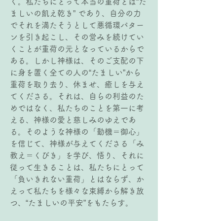
く。私たちにとって本当の重荷とは“た
ましいの飢え乾き” であり、自分の力
でそれを満たそうとして悪循環パター
ンを引き起こし、その営みを続けてい
くことが重荷の元となっているからで
ある。しかし神様は、そのご支配の下
に身を置く全ての人の“たましい”から
重荷を取り去り、休ませ、癒しを与え
てくださる。それは、自らの利益のた
めではなく、私たちのことを第一に考
える、神様の愛と慈しみのゆえであ
る。そのような神様の「動機＝御心」
を信じて、神様が与えてくださる「み
教え＝くびき」を学び、悟り、それに
従って生きることは、私たちにとって
「負いきれない重荷」とはならず、か
えって私たちを様々な束縛から解き放
つ、“たましいの平安”をもたらす。