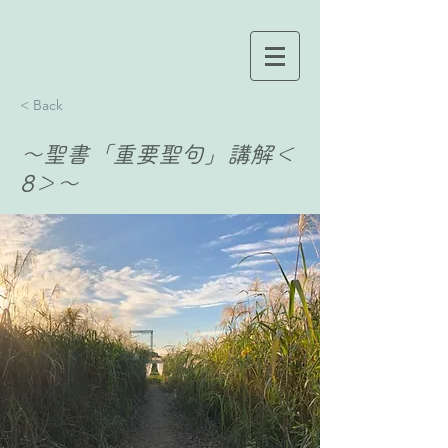
< Back
〜聖書「重要聖句」講解＜
8＞〜