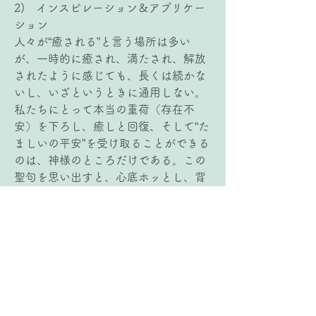
2)   インスピレーション＆アプリケー
ション
人々が“癒される”と言う場所は多い
が、一時的に癒され、満たされ、解放
されたように感じても、長くは続かな
いし、いざというときに通用しない。
私たちにとって本当の重荷（存在不
安）を下ろし、癒しと回復、そして“た
ましいの平安”を受け取ることができる
のは、神様のところだけである。この
聖句を思い出すと、心底ホッとし、背
負っていると思い込んでいた荷が軽く
なる。知らず知らずのうちに、一人で
重荷を背負おうとしていた自分に気づ
かされる。神様は、私たち一人ひとり
を神様の下へと招いてくださってい
る。その招きに応じて癒しを受け、
「神様のくびき」を負って平安を受け
取り、良いものを注ぎ出す実践へと導