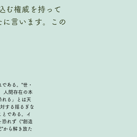
投げ込む権威を持って
たに言います。この
れである。“世・
が、人間存在の本
恐れる」とは天
に対する揺るぎな
ことである。イ
を恐れず《“創造
配”から解き放た