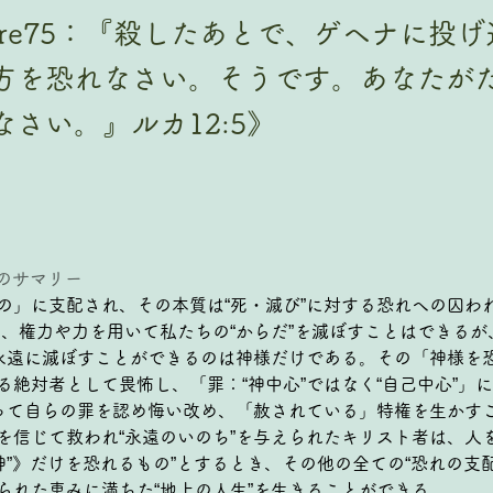
pture75：『殺したあとで、ゲヘナに
方を恐れなさい。そうです。あなたが
さい。』ルカ12:5》
ジのサマリー
の」に支配され、その本質は“死・滅び”に対する恐れへの囚わ
は、権力や力を用いて私たちの“からだ”を滅ぼすことはできる
を永遠に滅ぼすことができるのは神様だけである。その「神様を
る絶対者として畏怖し、「罪：“神中心”ではなく“自己中心”」
悟って自らの罪を認め悔い改め、「赦されている」特権を生かす
を信じて救われ“永遠のいのち”を与えられたキリスト者は、人
の神”》だけを恐れるもの”とするとき、その他の全ての“恐れの支
られた恵みに満ちた“地上の人生”を生きることができる。