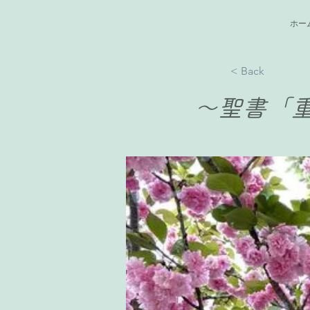
ホー
< Back
〜聖書「重