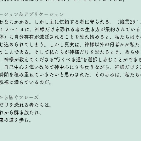
ピレーション＆アプリケーション
わなにかかる。しかし主に信頼する者は守られる。（箴言29：
：１２〜１４に、神様だけを恐れる者の生き方が集約されている
体）に自分存在が滅ぼされることを恐れ始めると、私たちはそ
じ込められてしまう。しかし真実は、神様以外の何者かが私た
うことである。そして私たちが神様だけを恐れるとき、あらゆ
、神様が教えてくださる“行くべき道”を選択し歩むことができ
、自己中心を悔い改めて神中心に立ち戻りながら、神様だけを
瞬間を積み重ねていきたいと思わされた。その歩みは、私たち
祝福に満ちているのだ。
ージから紡ぐフレーズ
だけを恐れる者たちは、
れから解き放たれ、
束の道を歩む。