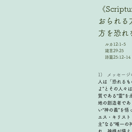
《Scri
おられる
方を恐れな
ルカ12:1-5
箴言29:25
詩篇25:12-14
1)   メッセー
人は「恐れるも
よ”とその人々
質である“霊”
地の創造者であ
い“神の義”を
エス・キリスト
主”なる“唯一
れ、神様が備え