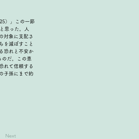
25）」この一節
と思った。人
の対象に支配さ
ちを滅ぼすこと
る恐れと不安か
るのだ。この恵
恐れて信頼する
の子孫にまで約
Next