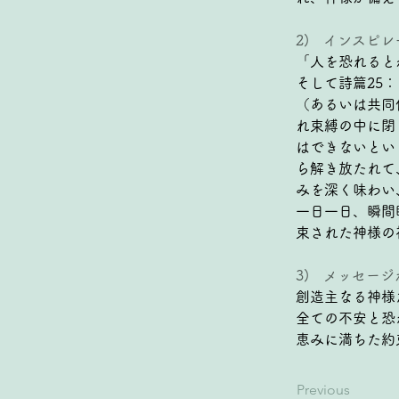
2)   インス
「人を恐れると
そして詩篇25
（あるいは共同
れ束縛の中に閉
はできないとい
ら解き放たれて
みを深く味わい
一日一日、瞬間
束された神様の
3)   メッセ
創造主なる神様
全ての不安と恐
恵みに満ちた約
Previous