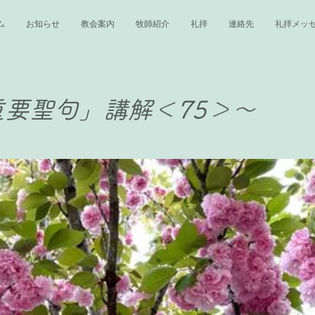
ム
お知らせ
教会案内
牧師紹介
礼拝
連絡先
礼拝メッ
要聖句」講解＜75＞〜