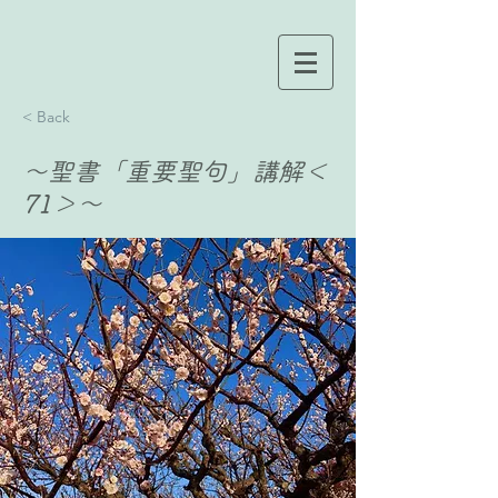
< Back
〜聖書「重要聖句」講解＜
71＞〜