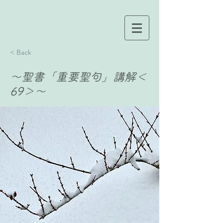
< Back
〜聖書「重要聖句」講解＜
69＞〜