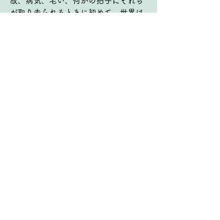
故、病気、老い、何かの拍子にそれら
が取り去られるときに初めて、世界は
崩れ去り、バリアーとしてきたことに
気づかされる。そのようなときにも、
強固なアイデンティティーの基盤であ
り続けるもの（私たちが誇れる唯一の
もの）は、天に私たちの名が記されて
いる「創造主なる神の民」であるとい
うことであり、これが地上にあるキリ
スト者の“喜びの源”となる。真にそれ
を悟り、実際に喜びが湧いてくると
き、私たちはあらゆる束縛から解き放
たれてゆくのだ。
3)   メッセージから紡ぐフレーズ
私たちが喜び誇るべき唯一の存在証明
は、
何をしているかではなく、何者である
のか。