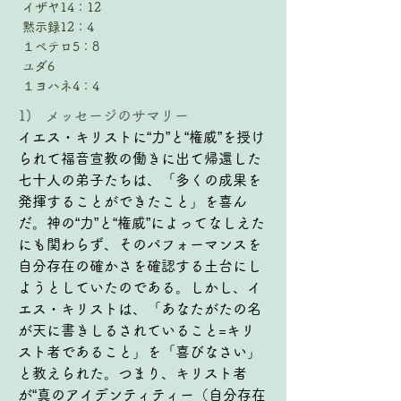
イザヤ14：12
黙示録12：4
１ペテロ5：8
ユダ6
１ヨハネ4：4
1)   メッセージのサマリー
イエス・キリストに“力”と“権威”を授け
られて福音宣教の働きに出て帰還した
七十人の弟子たちは、「多くの成果を
発揮することができたこと」を喜ん
だ。神の“力”と“権威”によってなしえた
にも関わらず、そのパフォーマンスを
自分存在の確かさを確認する土台にし
ようとしていたのである。しかし、イ
エス・キリストは、「あなたがたの名
が天に書きしるされていること=キリ
スト者であること」を「喜びなさい」
と教えられた。つまり、キリスト者
が“真のアイデンティティー（自分存在