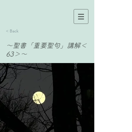
< Back
〜聖書「重要聖句」講解＜
63＞〜