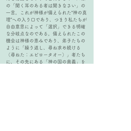
の「聞く耳のある者は聞きなさい」の
一言。これが神様が備えられた“神の真
理”への入り口であり、つまり私たちが
自由意思によって「選択」できる明確
な分岐点なのである。備えられたこの
機会は神様の恵みであり、弟子たちの
ように「繰り返し、尋ね求め続ける
（尋ねた：エピロータオー）」者たち
に、その先にある「神の国の奥義」を
悟り受け入れることのできる特権を、
神様は「何度も、繰り返し、許され、
与えられている（許されている：ディ
ドーミ）」のだ。私たちの求めに対
し、神の真理によって応答してくださ
る神様。このことを改めて受け取った
メッセージであった。神の真理を「繰
り返し、尋ね求め続ける」者、つまり
自分の選択によって「聞く耳のある