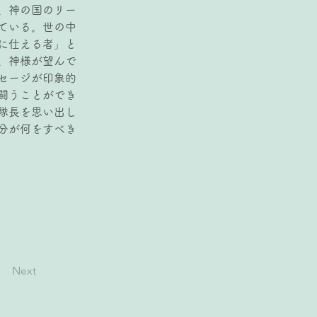
、神の国のリー
ている。世の中
に仕える者」と
、神様が望んで
セージが印象的
闘うことができ
隊長を思い出し
分が何をすべき
Next