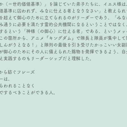
か（＝世的価値基準）」を論じていた弟子たちに、イエス様は
値基準に囚われず、みなに仕える者となりなさい」と教えられ
を超えて御心のために立てられるのがリーダーであり、「みな
み通りに必要を満たす霊的公共機関になるということではなく
するという「神様（の御心）に仕える者」である、というメッ
この箇所から、アニメ『キングダム』で隊長と隊員が集中して
しんがりとなる！」と隊列の最後を引き受けたかっこいい女副
が御心のためにその人に備えられた賜物を発揮できるよう、自
え実践するのもリーダーシップだと理解した。
ージから紡ぐフレーズ
ーは、
らわれることなく
でするべきことができる人。