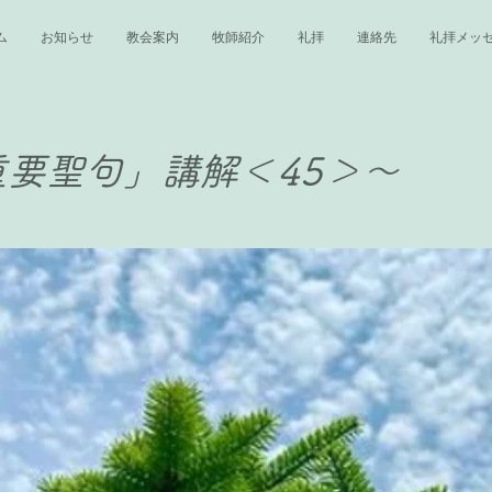
ム
お知らせ
教会案内
牧師紹介
礼拝
連絡先
礼拝メッ
要聖句」講解＜45＞〜