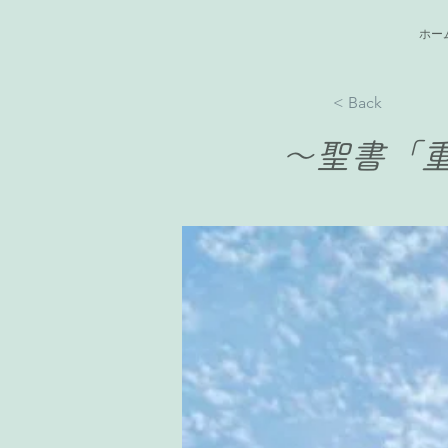
ホー
< Back
〜聖書「重