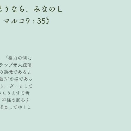
いと思うなら、みなのし
コ9 : 35》
、「権力の側に
ランプ元大統領
の動機であると
働き”の場であっ
のリーダーとして
組もうとする者
、神様の御心を
成長してゆくこ