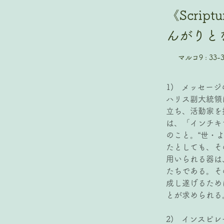
《Scri
んがりと
マルコ9 : 33-
1)   メッセー
ハリス副大統領
立ち、活動家を
は、「インチキ
のこと。“世・
たとしても、そ
用いられる器は
たちである。そ
成し遂げるため
とが求められる
2)   インス