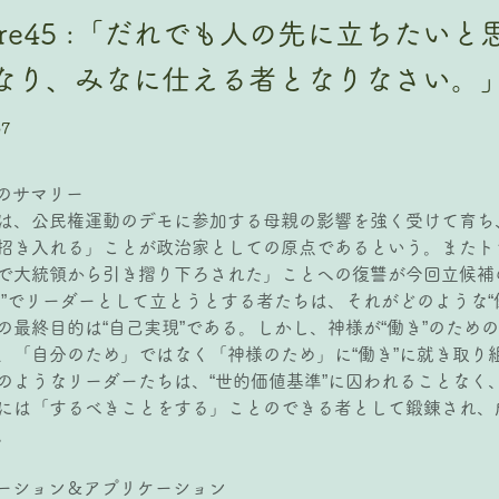
pture45 :「だれでも人の先に立ちた
なり、みなに仕える者となりなさい。」マル
37
ジのサマリー
は、公民権運動のデモに参加する母親の影響を強く受けて育ち
招き入れる」ことが政治家としての原点であるという。またト
で大統領から引き摺り下ろされた」ことへの復讐が今回立候補
よ”でリーダーとして立とうとする者たちは、それがどのような“
の最終目的は“自己実現”である。しかし、神様が“働き”のため
、「自分のため」ではなく「神様のため」に“働き”に就き取り
のようなリーダーたちは、“世的価値基準”に囚われることなく
には「するべきことをする」ことのできる者として鍛錬され、
。
ピレーション＆アプリケーション