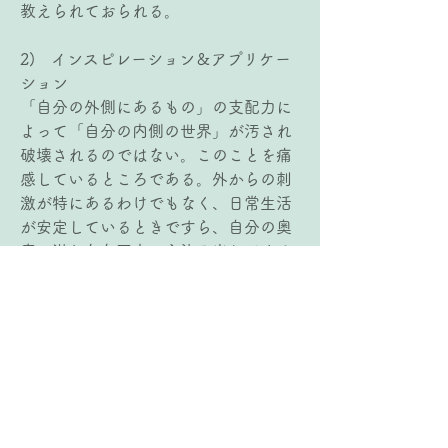
教えられておられる。
2)   インスピレーション＆アプリケー
ション
「自分の外側にあるもの」の支配力に
よって「自分の内側の世界」が汚され
破壊されるのではない。このことを痛
感しているところである。外からの刺
激が特にあるわけでもなく、日常生活
が安定しているときですら、自分の奥
底に潜む存在不安から染み出してくる
「悪い考え」に支配されて、ねたみ、
そしり、高ぶり、愚かさ、が頭をもた
げるのだから。しかしそれを否定する
のではなく、認めた上での【“自己中
心”➡“神中心”】なのである。自分の選
択によって「内側の世界」を聖め、強
固にすることができるこのルート、神
様の私たちへの信頼と愛が見えた気が