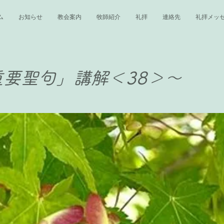
ム
お知らせ
教会案内
牧師紹介
礼拝
連絡先
礼拝メッ
要聖句」講解＜38＞〜