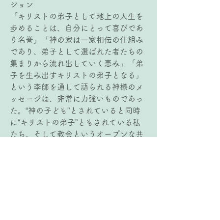
ション
「キリストの弟子として地上の人生を
歩めることは、自分にとって喜びであ
り名誉」「神の家は一家相伝の仕組み
であり、弟子として選ばれた者たちの
集まりから流れ出していく恵み」「弟
子を生み出すキリストの弟子となる」
という李師を通して語られる神様のメ
ッセージは、非常に力強いものであっ
た。“神の子ども”とされていると同時
に“キリストの弟子”ともされている私
たち。そして教会というオープンな共
同体である神の家に住まう私たち。他
には代えられない“特別なもの”を次世
代へと受け継ぐ特別な使命を託された
私たち。これらの特別なアイデンティ
ティーを自分のものとしながら、日常
生活、地上の人生を歩んでいくことの
できる特別な恵みに深く感謝、であ