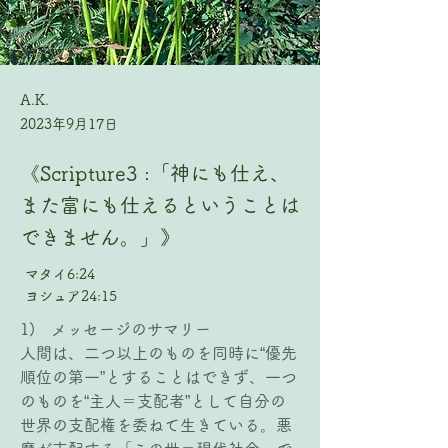
A.K.
2023年9月17日
《Scripture3 :「神にも仕え、
また富にも仕えるということは
できません。」》
マタイ6:24
ヨシュア24:15
1)   メッセージのサマリー
人間は、二つ以上のものを同時に“優先
順位の第一”とすることはできず、一つ
のものを“主人＝支配者”として自分の
世界の支配権を委ねて生きている。悪