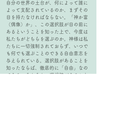
自分の世界の土台が、何によって誰に
よって支配されているのか、まずその
目を持たなければならない。「神か富
（偶像）か」、この選択肢が目の前に
あるということを知った上で、今度は
私たちがどちらを選ぶのか。神様は私
たちに一切強制されておらず、いつで
も何でも選ぶことのできる自由意志を
与えられている。選択肢があることを
知ったならば、徹底的に「自由」なの
である。そもそも、選択肢があること
を知らなければ、自動的に「束縛」の
中に閉じ込められる。「私と私の家と
は、主に仕える」そう宣言しなければ
ならない瞬間を迎えるとき、環境や状
況に左右されずに、私はそう宣言でき
るのだろうか、与えられた「自由」の
中で問われていると思った。そう宣言
できるよう、自分の世界の支配権を神