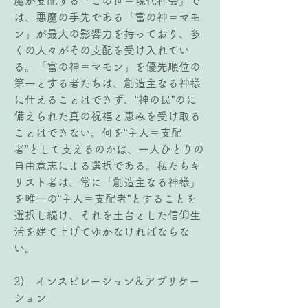
魔が支配する「この世＝現代社会」で
は、悪魔の手先である「富の神＝マモ
ン」が最大の影響力を持っており、多
くの人々がその支配を受け入れてい
る。「富の神＝マモン」を優先順位の
第一とする者たちは、創造主なる神様
に仕えることはできず、“神の民”のに
備えられた真の祝福と恵みを受け取る
ことはできない。何を“主人＝支配
者”として支えるのかは、一人ひとりの
自由意志による選択である。私たちキ
リスト者は、常に「創造主なる神様」
を唯一の“主人＝支配者”とすることを
選択し続け、それを土台とした信仰生
活を建て上げてゆかなければならな
い。
2)   インスピレーション＆アプリケー
ション