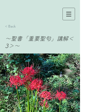
< Back
〜聖書「重要聖句」講解＜
3＞〜