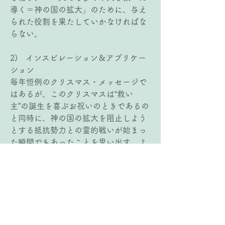
導く＝神の国の拡大」のために、与え
られた役割を果たしていかなければな
らない。
2)   インスピレーション＆アプリケー
ション
毎年恒例のクリスマス・メッセージで
はあるが、このクリスマスは“救い
主”の誕生を喜ぶお祝いのときであるの
と同時に、神の国の拡大を阻止しよう
とする抵抗勢力との霊的戦いが始まっ
た瞬間でもあったことを思い出す、よ
い機会となっている。このみことば
は、キリストの誕生という光の陰で、
壮絶な抵抗があったことを思い出させ
てくれる。そして、この抵抗勢力と私
たちは決して無関係ではなく、私たち
もこの霊的戦いの最前線に置かれてい