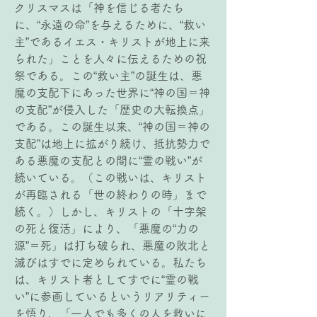
クリスマスは「神を信じる者たち
に、“永遠の命”を与えるために、“救い
主”であるイエス・キリストが地上に来
られた」ことを人々に伝えるための祝
祭である。この“救い主”の誕生は、悪
魔の支配下にあった世界に“神の国＝神
の支配”が侵入した「歴史の大転換点」
である。この誕生以来、“神の国＝神の
支配”は地上に拡がり続け、抵抗勢力で
ある悪魔の支配との間に“霊の戦い”が
続いている。（この戦いは、キリスト
が再臨される「世の終わりの時」まで
続く。）しかし、キリストの「十字架
の死と復活」により、「悪魔の“力の
源”＝死」は打ち破られ、悪魔の敗北と
滅びはすでに定められている。私たち
は、キリスト者としてすでに“霊の戦
い”に参画しているというリアリティー
を悟り、「一人でも多くの人を救いに