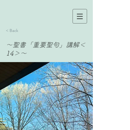
< Back
〜聖書「重要聖句」講解＜
14＞〜