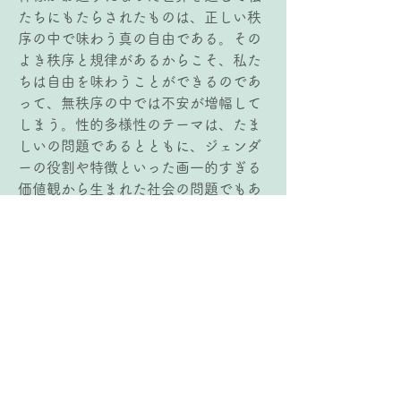
たちにもたらされたものは、正しい秩
序の中で味わう真の自由である。その
よき秩序と規律があるからこそ、私た
ちは自由を味わうことができるのであ
って、無秩序の中では不安が増幅して
しまう。性的多様性のテーマは、たま
しいの問題であるとともに、ジェンダ
ーの役割や特徴といった画一的すぎる
価値観から生まれた社会の問題でもあ
るのではないかと思った。重要な柱が
確立していると、本当の多様性を尊重
し合うことができる。よき秩序の中
で、真の多様性を味わい、お互いの個
性を尊重し合う、神様が造られたのは
そういう世界だということを思わされ
た。
3)   メッセージから紡ぐフレーズ