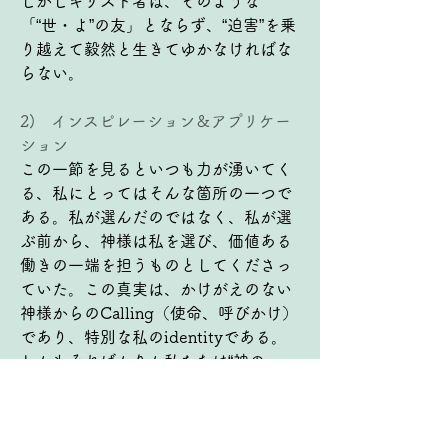
しかしキリスト者は、そのような
「“世・よ”の友」とならず、“迫害”を乗
り越えて毅然と生きてゆかなければな
らない。
2)   インスピレーション＆アプリケー
ション
この一節を見るといつも力が湧いてく
る、私にとってはそんな箇所の一つで
ある。私が選んだのではなく、私が選
ぶ前から、神様は私を選び、価値ある
働きの一端を担うものとしてくださっ
ていた。この真実は、かけがえのない
神様からのCalling（使命、呼びかけ）
であり、特別な私のidentityである。
しかもそればかりか私たちは“神の
友”とされているのである。「私はあな
たをよく知っているし、その上で私の
友だよ」と初めから言われることの喜