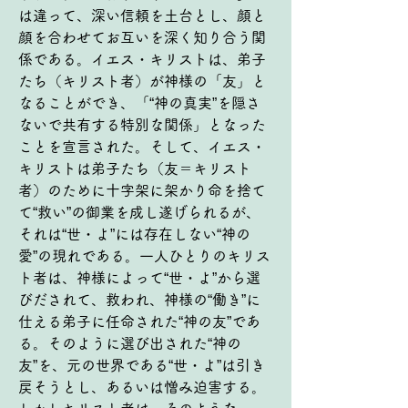
は違って、深い信頼を土台とし、顔と
顔を合わせてお互いを深く知り合う関
係である。イエス・キリストは、弟子
たち（キリスト者）が神様の「友」と
なることができ、「“神の真実”を隠さ
ないで共有する特別な関係」となった
ことを宣言された。そして、イエス・
キリストは弟子たち（友＝キリスト
者）のために十字架に架かり命を捨て
て“救い”の御業を成し遂げられるが、
それは“世・よ”には存在しない“神の
愛”の現れである。一人ひとりのキリス
ト者は、神様によって“世・よ”から選
びだされて、救われ、神様の“働き”に
仕える弟子に任命された“神の友”であ
る。そのように選び出された“神の
友”を、元の世界である“世・よ”は引き
戻そうとし、あるいは憎み迫害する。