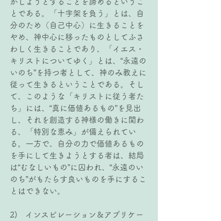
かしようとすることを諦めるというこ
とである。「十字架を負う」とは、自
分のため（自己中心）に生きることを
やめ、神中心に移ったものとしてふさ
わしく生きることであり、「イエス・
キリストについてゆく」とは、“永遠の
いのち”を持つ者として、神のみ教えに
従って生きるということである。そし
て、このような「キリストに従う者た
ち」には、“真に価値あるもの”を見出
し、それを創造する神様の働きに関わ
る、「特別な恵み」が備えられてい
る。一方で、自分の力で価値あるもの
を手にして生きようとする者は、結局
は“むなしいもの”に囚われ、“永遠のい
のち”がもたらす良いものを手にするこ
とはできない。
2)   インスピレーション＆アプリケー