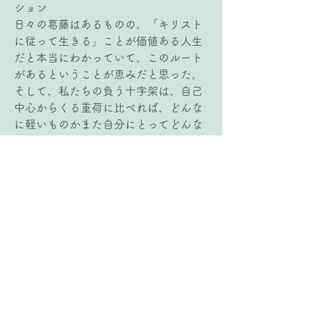
ション
日々の葛藤はあるものの、「キリスト
に従って生きる」ことが価値ある人生
だと本当にわかっていて、このルート
があるということが恵みだと思った。
そして、私たちの負う十字架は、自己
中心からくる重荷に比べれば、どんな
に軽いものかまた自分にとってどんな
に良いものかと思わされた。と同時
に、李師の証を通して「願いや望みが
思った通りに展開しなかったときにこ
そ、私たちは十字架を負うのかどうか
を迫られる」のだということ、そして
負うことを選択したその先に（神様の
ときに）全てのことが用いられるとい
うことがよく理解できた。みことばに
親しんで従い、私もそのような選択が
できる霊性を持ちたいと思わされた。