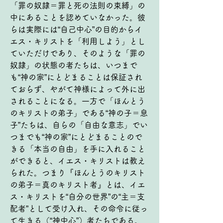
「罪の奴隷＝罪と死の法則の束縛」の
中にあることを認めていなかった。彼
らは実際には“自己中心”の目的からイ
エス・キリストを「利用しよう」とし
ていただけであり、そのような「罪の
奴隷」の状態の者たちは、いつまで
も“神の家”にとどまることは保証され
ておらず、やがて神様によって外に出
されることになる。一方で「ほんとう
のキリストの弟子」である“神の子＝息
子”たちは、自らの「自由な意志」でい
つまでも“神の家”にとどまることので
きる「本当の自由」を手に入れること
ができると、イエス・キリストは教え
られた。つまり『ほんとうのキリスト
の弟子＝真のキリスト者』とは、イエ
ス・キリストを“自分の世界”の“主＝支
配者”として受け入れ、その命令に従っ
て生きる（“神中心”）者たちである。