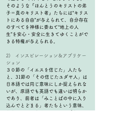
そのような『ほんとうのキリストの弟
子＝真のキリスト者』たちには“キリス
トにある自由”が与えられて、自分存在
のすべてを神様に委ねて“地上の人
生”を安心・安全に生きてゆくことがで
きる特権が与えられる。
2)   インスピレーション＆アプリケー
ション
３０節の「イエスを信じた」人たち
と、31節の「その信じたユダヤ人」は
日本語では同じ意味にしか捉えられな
いが、原語でも英語でも違いは明らか
であり、前者は「みことばの中に入り
込んでとどまる」者たちという意味、
後者にはその意味がないので「自分に
都合の良い救い主として受け入れた」
者たちであるという解き明かしが非常