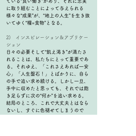
ている“良い働き”があり、それに忠実
に取り組むことによって与えられる
様々な“成果”が、“地上の人生”を生き抜
いてゆく“糧=食物”となる。
2)   インスピレーション＆アプリケー
ション
日々の必要そして“飢え渇き”が満たさ
れることは、私たちにとって重要であ
る。それゆえ、「これさえあれば一安
心」「人生盤石！」とばかりに、自ら
の手で追い求め続ける。しかし一旦、
手中に収めたと思っても、それでは飽
き足らずに次の“何か”を追い求める。
結局のところ、これで大丈夫とはなら
ないし、すぐに色褪せてしまうので
「満ち足りる」ということはない。イ
エス様はこれら「なくなる食物」では
なく「なくならない食物」のために生