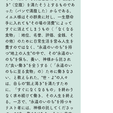
き”（空腹）を満たそうとするものであ
った（パンで満腹した）からである。
イエス様はその群衆に対し、一生懸命
手に入れても“その場の消費”によって
すぐに消えてしまうもの（「なくなる
食物」：地位、名誉、評価、金銭、そ
の他）のために日常生活を営み人生を
費すのではなく、“永遠のいのち”を持
つ“地上の人生”の中で、その“永遠のい
のち”を保ち、養い、神様から託され
た“良い働き”を全うする（「永遠のい
のちに至る食物」の）ために働きなさ
い、と教えられた。“世・よ”の人々
は、自らの“飢え渇き”を満たすため
に、「すぐになくなるもの」を終わり
なく求め続けて働き、その人生を終え
る。一方で、“永遠のいのち”を持つキ
リスト者には、神様の託してくださっ