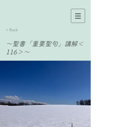
< Back
〜聖書「重要聖句」講解＜
116＞〜