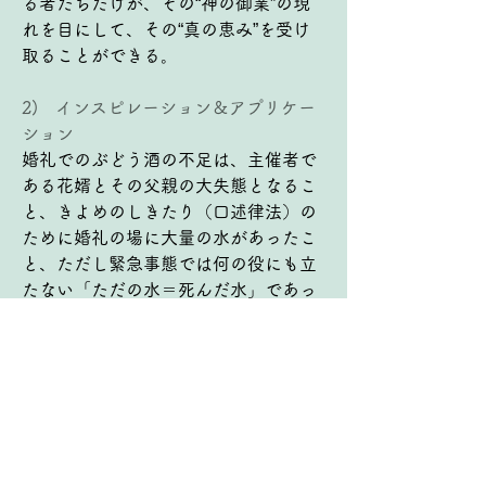
る者たちだけが、その“神の御業”の現
れを目にして、その“真の恵み”を受け
取ることができる。
2)   インスピレーション＆アプリケー
ション
婚礼でのぶどう酒の不足は、主催者で
ある花婿とその父親の大失態となるこ
と、きよめのしきたり（口述律法）の
ために婚礼の場に大量の水があったこ
と、ただし緊急事態では何の役にも立
たない「ただの水＝死んだ水」であっ
たこと、マリアに対するイエスの応答
は当時のユダヤ人が優しく拒否する言
葉であったことなど、この御業の場面
と意味をより深く理解する学びがあっ
た。特に印象的だったのは母マリアの
態度。イエスの拒否（教え）により世
的価値観で自分が対応・依頼しようと