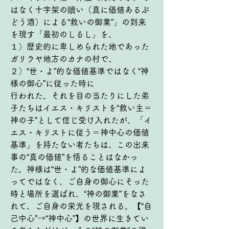
はなく十字架の贖い（真に価値あるぶ
どう酒）による“救いの御業”」の到来
を現す「最初のしるし」を、
１）歴史的に卑しめられた地であった
ガリラヤ地方のカナの村で、
２）“世・よ”的な価値基準ではなく“神
様の御心”に従った時に
行われた。それを目の当たりにした弟
子たちはイエス・キリストを“救い主＝
神の子”として信じ受け入れたが、「イ
エス・キリストに従う＝神中心の価値
基準」を持たない者たちは、この出来
事の“真の価値”を悟ることはなかっ
た。神様は“世・よ”的な価値基準によ
ってではなく、ご自身の御心にそった
時と場所を選ばれ、“神の御業”をなさ
れて、ご自身の栄光を現される。【“自
己中心”→“神中心”】の世界に生きてい