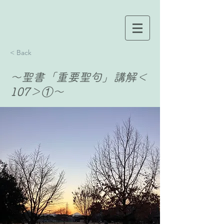
< Back
〜聖書「重要聖句」講解＜
107＞①〜