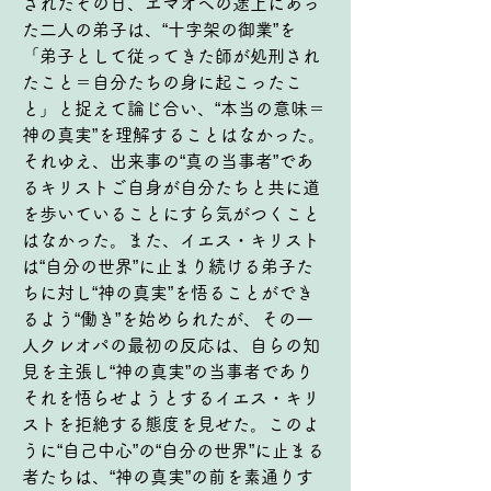
されたその日、エマオへの途上にあっ
た二人の弟子は、“十字架の御業”を
「弟子として従ってきた師が処刑され
たこと＝自分たちの身に起こったこ
と」と捉えて論じ合い、“本当の意味＝
神の真実”を理解することはなかった。
それゆえ、出来事の“真の当事者”であ
るキリストご自身が自分たちと共に道
を歩いていることにすら気がつくこと
はなかった。また、イエス・キリスト
は“自分の世界”に止まり続ける弟子た
ちに対し“神の真実”を悟ることができ
るよう“働き”を始められたが、その一
人クレオパの最初の反応は、自らの知
見を主張し“神の真実”の当事者であり
それを悟らせようとするイエス・キリ
ストを拒絶する態度を見せた。このよ
うに“自己中心”の“自分の世界”に止まる
者たちは、“神の真実”の前を素通りす