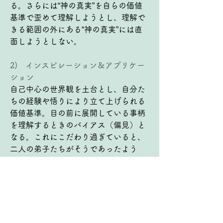
る。さらには“神の真実”を自らの価値
基準で歪めて理解しようとし、理解で
きる範囲の外にある“神の真実”には直
面しようとしない。
2)   インスピレーション＆アプリケー
ション
自己中心の世界観を土台とし、自分た
ちの経験や悟りにより立て上げられる
価値基準。目の前に展開している事柄
を理解するときのバイアス（偏見）と
なる。これにこだわり過ぎていると、
二人の弟子たちがそうであったよう
に、目の前にある本当に良いもの、“神
の真実”をスルーしてしまう。そればか
りか、自分の価値基準に合わせて解釈
し“神の真実”を歪めて受け取ってしま
う。このような私たちのためにも、真
実を正しく悟ることができるように働