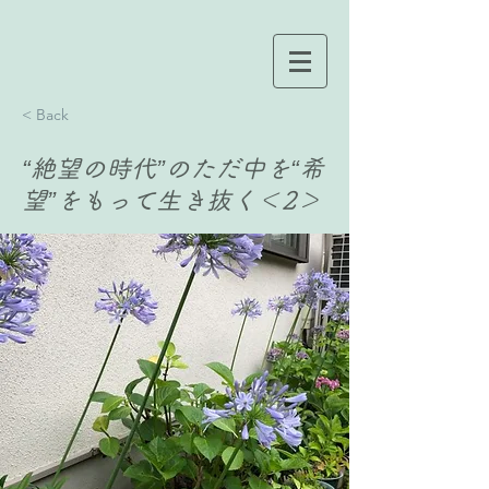
< Back
“絶望の時代”のただ中を“希
望”をもって生き抜く＜2＞