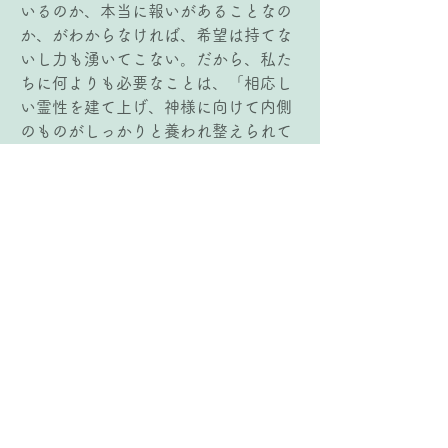
いるのか、本当に報いがあることなの
か、がわからなければ、希望は持てな
いし力も湧いてこない。だから、私た
ちに何よりも必要なことは、「相応し
い霊性を建て上げ、神様に向けて内側
のものがしっかりと養われ整えられて
いること」なのである。取り組みを通
して鍛えられる“敬虔”によって、神様
からの“希望”の姿が少しずつ見え、そ
れがまた力となって進んでいくことが
できるという李師の「落ち葉はき」の
証を通して、私自身が日常生活で取り
組んでいることに対しても、力強い励
ましと希望をいただいた。
3)   メッセージから紡ぐフレーズ
日常の “敬虔”の鍛錬によって　私たち
に相応しい霊性が整えられる。
その中に神様からの確かな希望が宿