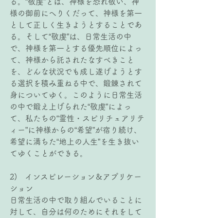
る。“敬虔”とは、神様を恐れ敬い、神
様の御前にへりくだって、神様を第一
として正しく生きようとすることであ
る。そして“敬虔”は、日常生活の中
で、神様を第一とする優先順位によっ
て、神様から託されたなすべきこと
を、どんな状況でも成し遂げようとす
る選択を積み重ねる中で、鍛錬されて
身についてゆく。このように日常生活
の中で鍛え上げられた“敬虔”によっ
て、私たちの“霊性・スピリチュアリテ
ィー”に神様からの“希望”が宿り続け、
希望に満ちた“地上の人生”を生き抜い
てゆくことができる。
2)   インスピレーション＆アプリケー
ション
日常生活の中で取り組んでいることに
対して、自分は何のためにそれをして