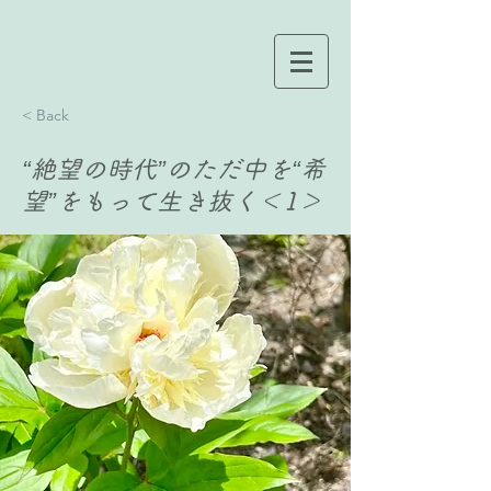
< Back
“絶望の時代”のただ中を“希
望”をもって生き抜く＜1＞