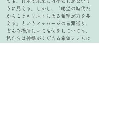
ても、日本の未来には不安しかないよ
うに見える。しかし、「絶望の時代だ
からこそキリストにある希望が力を与
える」というメッセージの言葉通り、
どんな場所にいても何をしていても、
私たちは神様がくださる希望とともに
歩むことができる。“永遠のいのち”を
受けた私たちが行き着く先は天の御国
であり、それまでの一瞬一瞬が今生き
ている“地上の人生パート”である。
様々な困難も永遠の時間軸では一瞬の
ことであり、また困難を通して私たち
の品性が練られ、良いことに用いられ
るという真実は、まさに私たちに希望
と生きる力を与えるものだと思った。
3)   メッセージから紡ぐフレーズ
困難を通して磨かれた器に宿る希望
は、決して失望に終わることはないと
Previous
Next