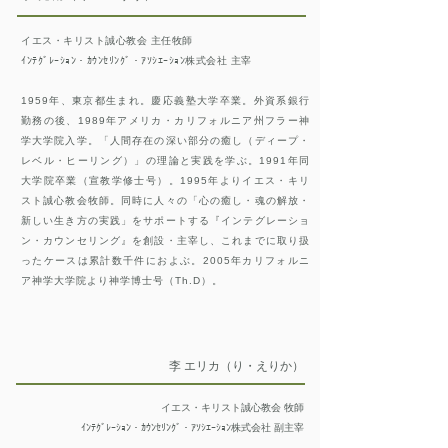
イエス・キリスト誠心教会 主任牧師
ｲﾝﾃｸﾞﾚｰｼｮﾝ・ｶｳﾝｾﾘﾝｸﾞ・ｱｿｼｴｰｼｮﾝ株式会社 主宰
1959年、東京都生まれ。慶応義塾大学卒業。外資系銀行
勤務の後、1989年アメリカ・カリフォルニア州フラー神
学大学院入学。「人間存在の深い部分の癒し（ディープ・
レベル・ヒーリング）」の理論と実践を学ぶ。1991年同
大学院卒業（宣教学修士号）。1995年よりイエス・キリ
スト誠心教会牧師。同時に人々の「心の癒し・魂の解放・
新しい生き方の実践」をサポートする『インテグレーショ
ン・カウンセリング』を創設・主宰し、これまでに取り扱
ったケースは累計数千件におよぶ。2005年カリフォルニ
ア神学大学院より神学博士号（Th.D）。
李 エリカ（り・えりか）
イエス・キリスト誠心教会 牧師
ｲﾝﾃｸﾞﾚｰｼｮﾝ・ｶｳﾝｾﾘﾝｸﾞ・ｱｿｼｴｰｼｮﾝ株式会社
副主宰