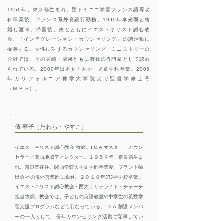
1956年、東京都生まれ。聖ドミニコ学園フランス語専攻
科卒業後、フランス系外資銀行勤務。1990年李光雨と結
婚し渡米。帰国後、夫とともにイエス・キリスト誠心教
会、『インテグレーション・カウンセリング』の諸活動に
従事する。女性に対するカウンセリング・ミニストリーの
分野では、その実績・成果ともに有数の専門家として認め
られている。2000年日本女子大学・児童学科卒業。2005
年カリフォルニア神学大学院より聖書学修士号
（M.B.S）。
俵 寧子（たわら・やすこ）
イエス・キリスト誠心教会 牧師。I.C.A.マスター・カウン
セラー／関西地域ディレクター。１９５４年、奈良県生ま
れ。奈良市在住。関西学院大学文学部卒業後、プラント輸
出会社の海外営業部に勤務。２０１０年JTJ神学校卒業。
イエス・キリスト誠心教会・西大寺サテライト・チャーチ
担当牧師。教会では、子どもの英語教室や中学生の英数学
習支援プログラムなども行なっている。I.C.A.創設メンバ
ーの一人として、長年カウンセリング活動に従事してい