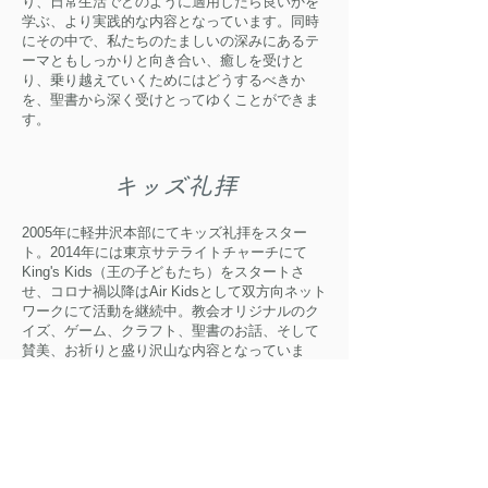
り、日常生活でどのように適用したら良いかを
学ぶ、より実践的な内容となっています。同時
にその中で、私たちのたましいの深みにあるテ
ーマともしっかりと向き合い、癒しを受けと
り、乗り越えていくためにはどうするべきか
を、聖書から深く受けとってゆくことができま
す。
キッズ礼拝
2005年に軽井沢本部にてキッズ礼拝をスター
ト。2014年には東京サテライトチャーチにて
King's Kids（王の子どもたち）をスタートさ
せ、コロナ禍以降はAir Kidsとして双方向ネット
ワークにて活動を継続中。教会オリジナルのク
イズ、ゲーム、クラフト、聖書のお話、そして
賛美、お祈りと盛り沢山な内容となっていま
す。神様はどのようなお方で、その神様に造ら
れた私はどのような存在なのか、また困ったと
きにはどうしたらいいのかなど、具体的な方法
まで、この時間を通して深く学んでいきます。
​初代キッズも成長して社会人となり、一人暮ら
しを始めた先でも、大人のネットワーク礼拝に