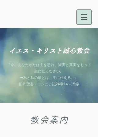
イエス・キリスト誠心教会
『今、あなたがたは主を恐れ、誠
実と真実をもって
主に仕えなさい。
•••私と私の家とは、主に仕える。』
旧約聖書・ヨシュア記24章14 –15節
教会案内