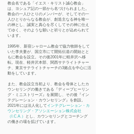
教会名である「イエス・キリスト誠心教会」
は、ヨシュア記の一節から名づけられました。
教会の一人ひとりのメンバーが、そしてその一
人ひとりからなる教会が、創造主なる神を唯一
の神とし、誠実と真心を尽くしてその神に仕え
てゆく、そのような願いと祈りとが込められて
います。
1995年、新宿シャローム教会で協力牧師をして
いた李夫妻が、国立市にて開拓伝道の開始とと
もに教会を設立。その後2001年に軽井沢へ移
転。現在、軽井沢本部、関西サテライトチャー
チ、東京サテライトチャーチの3拠点を中心に活
動をしています。
また、教会設立当初より、教会を母体としたカ
ウンセリングの働きである『ディープヒーリン
グ・ミニストリーズ』を展開し、その後『イン
テグレーション・カウンセリング』を創設。
2021年には法人化して
インテグレーション・カ
ウンセリング・アソシエーション株式会社
（I.C.A.）
とし、カウンセリングとコーチング
の働きの場を拡げています。